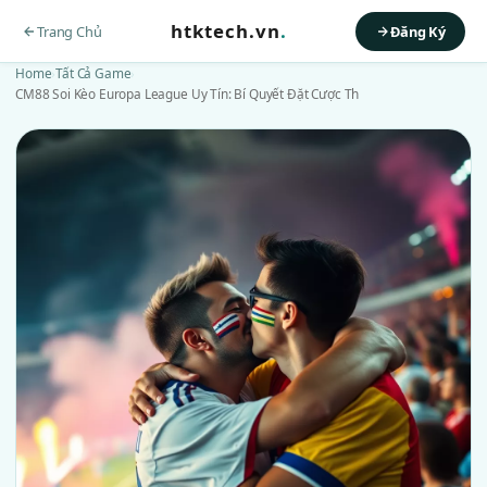
htktech.vn
.
Trang Chủ
Đăng Ký
Home
›
Tất Cả Game
›
CM88 Soi Kèo Europa League Uy Tín: Bí Quyết Đặt Cược Th