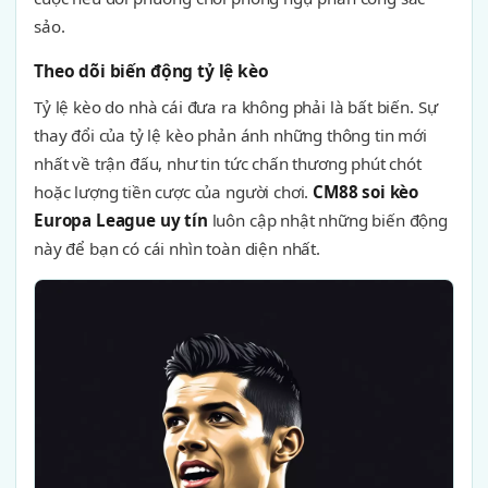
sảo.
Theo dõi biến động tỷ lệ kèo
Tỷ lệ kèo do nhà cái đưa ra không phải là bất biến. Sự
thay đổi của tỷ lệ kèo phản ánh những thông tin mới
nhất về trận đấu, như tin tức chấn thương phút chót
hoặc lượng tiền cược của người chơi.
CM88 soi kèo
Europa League uy tín
luôn cập nhật những biến động
này để bạn có cái nhìn toàn diện nhất.