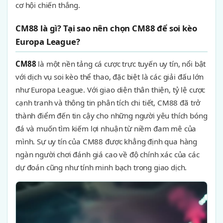
cơ hội chiến thắng.
CM88 là gì? Tại sao nên chọn CM88 để soi kèo
Europa League?
CM88
là một nền tảng cá cược trực tuyến uy tín, nổi bật
với dịch vụ soi kèo thể thao, đặc biệt là các giải đấu lớn
như Europa League. Với giao diện thân thiện, tỷ lệ cược
cạnh tranh và thông tin phân tích chi tiết, CM88 đã trở
thành điểm đến tin cậy cho những người yêu thích bóng
đá và muốn tìm kiếm lợi nhuận từ niềm đam mê của
mình. Sự uy tín của CM88 được khẳng định qua hàng
ngàn người chơi đánh giá cao về độ chính xác của các
dự đoán cũng như tính minh bạch trong giao dịch.