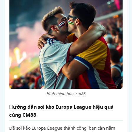
Hình minh hoạ: cm88
Hướng dẫn soi kèo Europa League hiệu quả
cùng CM88
Để soi kèo Europa League thành công, bạn cần nắm