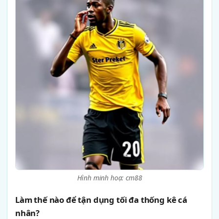
Hình minh hoạ: cm88
Làm thế nào để tận dụng tối đa thống kê cá
nhân?