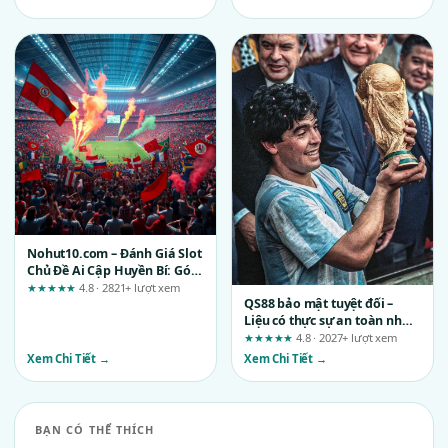
Nohut10.com – Đánh Giá Slot
Chủ Đề Ai Cập Huyền Bí: Góc
Nhìn Thực Tế Từ Người Kiểm
★★★★★
4.8 · 2821+ lượt xem
QS88 bảo mật tuyệt đối –
Chứng
Liệu có thực sự an toàn như
lời đồn?
★★★★★
4.8 · 2027+ lượt xem
Xem Chi Tiết →
Xem Chi Tiết →
BẠN CÓ THỂ THÍCH