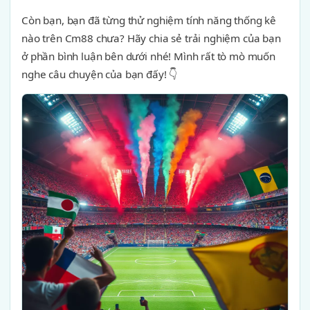
Còn bạn, bạn đã từng thử nghiệm tính năng thống kê
nào trên Cm88 chưa? Hãy chia sẻ trải nghiệm của bạn
ở phần bình luận bên dưới nhé! Mình rất tò mò muốn
nghe câu chuyện của bạn đấy! 👇