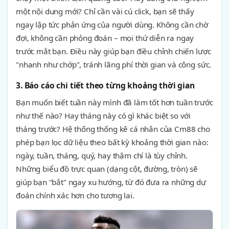
một nội dung mới? Chỉ cần vài cú click, bạn sẽ thấy
ngay lập tức phản ứng của người dùng. Không cần chờ
đợi, không cần phỏng đoán – mọi thứ diễn ra ngay
trước mắt bạn. Điều này giúp bạn điều chỉnh chiến lược
"nhanh như chớp", tránh lãng phí thời gian và công sức.
3. Báo cáo chi tiết theo từng khoảng thời gian
Bạn muốn biết tuần này mình đã làm tốt hơn tuần trước
như thế nào? Hay tháng này có gì khác biệt so với
tháng trước? Hệ thống thống kê cá nhân của Cm88 cho
phép bạn lọc dữ liệu theo bất kỳ khoảng thời gian nào:
ngày, tuần, tháng, quý, hay thậm chí là tùy chỉnh.
Những biểu đồ trực quan (dạng cột, đường, tròn) sẽ
giúp bạn "bắt" ngay xu hướng, từ đó đưa ra những dự
đoán chính xác hơn cho tương lai.