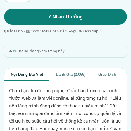
⚡ Nhận Thưởng
🔒 Bảo Mật SSL
🎰 Odds Cao
🔄 Hoàn Trả 1.5%
💳 Đa Kênh Nạp
🔥
395
người đang xem trang này
Nội Dung Bài Viết
Đánh Giá (2,066)
Giao Dịch
Chào bạn, tín đồ công nghệ! Chắc hẳn trong quá trình
"lướt" web và làm việc online, ai cũng từng tự hỏi: "Liệu
nền tảng mình đang dùng có thực sự hiểu mình?" Đặc
biệt với những ai đang tìm kiếm một công cụ quản lý và
tối ưu hiệu suất, câu hỏi về thống kê cá nhân luôn là ưu
tiên hàng đầu. Hôm nay, mình sẽ cùng bạn "mổ xẻ" vấn