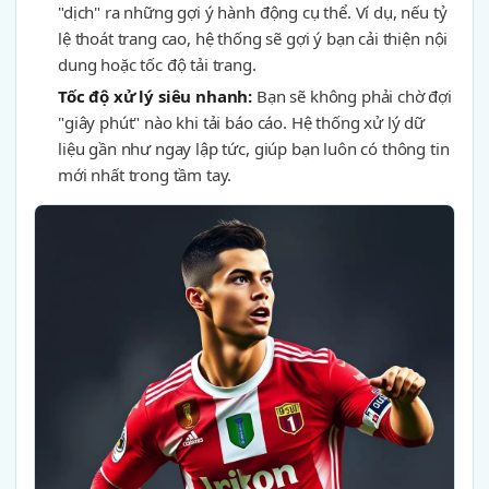
"dịch" ra những gợi ý hành động cụ thể. Ví dụ, nếu tỷ
lệ thoát trang cao, hệ thống sẽ gợi ý bạn cải thiện nội
dung hoặc tốc độ tải trang.
Tốc độ xử lý siêu nhanh:
Bạn sẽ không phải chờ đợi
"giây phút" nào khi tải báo cáo. Hệ thống xử lý dữ
liệu gần như ngay lập tức, giúp bạn luôn có thông tin
mới nhất trong tầm tay.