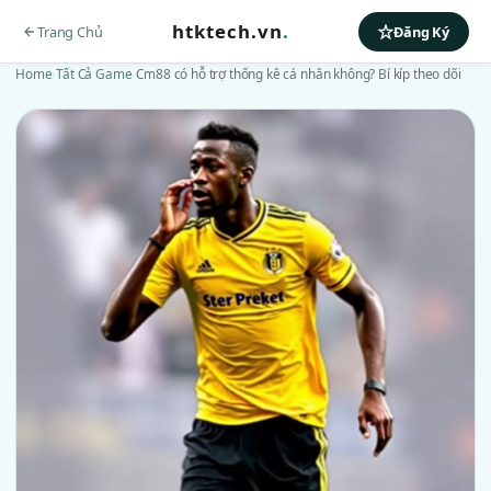
htktech.vn
.
Trang Chủ
Đăng Ký
Home
›
Tất Cả Game
›
Cm88 có hỗ trợ thống kê cá nhân không? Bí kíp theo dõi