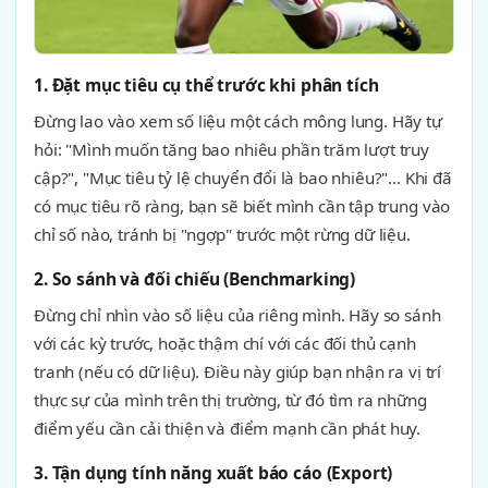
1. Đặt mục tiêu cụ thể trước khi phân tích
Đừng lao vào xem số liệu một cách mông lung. Hãy tự
hỏi: "Mình muốn tăng bao nhiêu phần trăm lượt truy
cập?", "Mục tiêu tỷ lệ chuyển đổi là bao nhiêu?"... Khi đã
có mục tiêu rõ ràng, bạn sẽ biết mình cần tập trung vào
chỉ số nào, tránh bị "ngợp" trước một rừng dữ liệu.
2. So sánh và đối chiếu (Benchmarking)
Đừng chỉ nhìn vào số liệu của riêng mình. Hãy so sánh
với các kỳ trước, hoặc thậm chí với các đối thủ cạnh
tranh (nếu có dữ liệu). Điều này giúp bạn nhận ra vị trí
thực sự của mình trên thị trường, từ đó tìm ra những
điểm yếu cần cải thiện và điểm mạnh cần phát huy.
3. Tận dụng tính năng xuất báo cáo (Export)