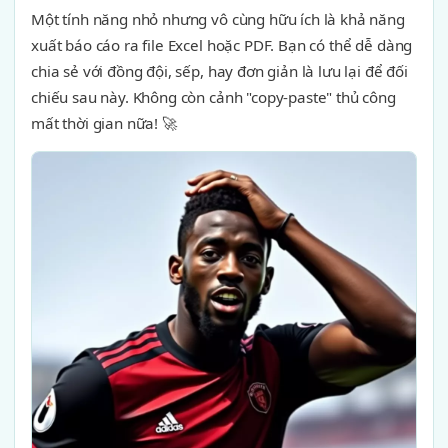
Một tính năng nhỏ nhưng vô cùng hữu ích là khả năng
xuất báo cáo ra file Excel hoặc PDF. Bạn có thể dễ dàng
chia sẻ với đồng đội, sếp, hay đơn giản là lưu lại để đối
chiếu sau này. Không còn cảnh "copy-paste" thủ công
mất thời gian nữa! 🚀