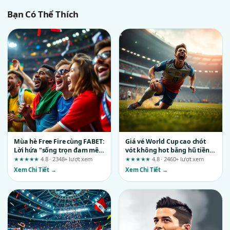
Bạn Có Thể Thích
Mùa hè Free Fire cùng FABET:
Giá vé World Cup cao chót
Lời hứa "sống trọn đam mê"
vót không hot bằng hũ tiền
có thực sự minh bạch?
Go88: Ai phù hợp, ai không?
★★★★★
4.8 · 2348+ lượt xem
★★★★★
4.8 · 2460+ lượt xem
Xem Chi Tiết →
Xem Chi Tiết →