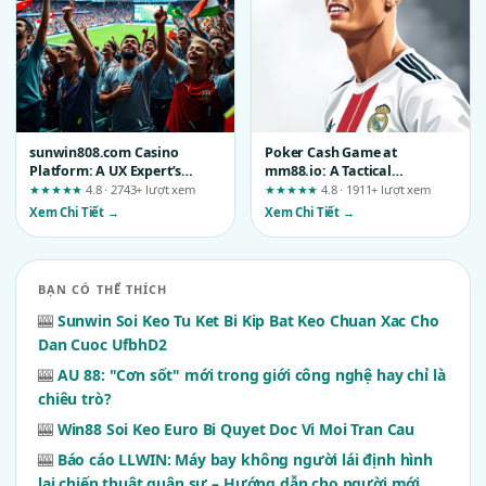
sunwin808.com Casino
Poker Cash Game at
Platform: A UX Expert’s
mm88.io: A Tactical
Review of Transparency,
Walkthrough of Touchpoints
★★★★★
4.8 · 2743+ lượt xem
★★★★★
4.8 · 1911+ lượt xem
Speed, Usability, Security,
and Friction
Xem Chi Tiết →
Xem Chi Tiết →
and Support
BẠN CÓ THỂ THÍCH
🎰
Sunwin Soi Keo Tu Ket Bi Kip Bat Keo Chuan Xac Cho
Dan Cuoc UfbhD2
🎰
AU 88: "Cơn sốt" mới trong giới công nghệ hay chỉ là
chiêu trò?
🎰
Win88 Soi Keo Euro Bi Quyet Doc Vi Moi Tran Cau
🎰
Báo cáo LLWIN: Máy bay không người lái định hình
lại chiến thuật quân sự – Hướng dẫn cho người mới