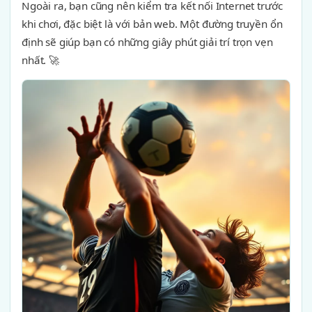
Ngoài ra, bạn cũng nên kiểm tra kết nối Internet trước
khi chơi, đặc biệt là với bản web. Một đường truyền ổn
định sẽ giúp bạn có những giây phút giải trí trọn vẹn
nhất. 🚀