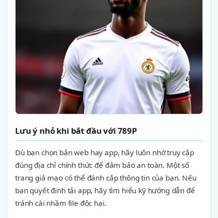
Lưu ý nhỏ khi bắt đầu với 789P
Dù bạn chọn bản web hay app, hãy luôn nhớ truy cập
đúng địa chỉ chính thức để đảm bảo an toàn. Một số
trang giả mạo có thể đánh cắp thông tin của bạn. Nếu
bạn quyết định tải app, hãy tìm hiểu kỹ hướng dẫn để
tránh cài nhầm file độc hại.