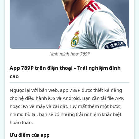
Hình minh hoạ: 789P
App 789P trên điện thoại – Trải nghiệm đỉnh
cao
Ngược lại với bản web, app 789P được thiết kế riêng
cho hệ điều hành iOS và Android. Bạn cần tải file APK
hoặc IPA về máy và cài đặt. Tuy mất thêm một bước,
nhưng bù lại, bạn sẽ có những trải nghiệm khác biệt
hoàn toàn.
Ưu điểm của app