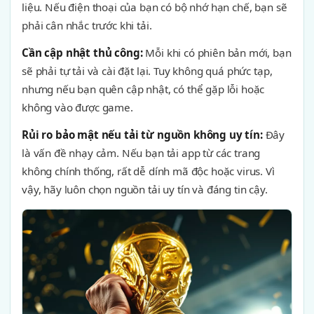
liệu. Nếu điện thoại của bạn có bộ nhớ hạn chế, bạn sẽ
phải cân nhắc trước khi tải.
Cần cập nhật thủ công:
Mỗi khi có phiên bản mới, bạn
sẽ phải tự tải và cài đặt lại. Tuy không quá phức tạp,
nhưng nếu bạn quên cập nhật, có thể gặp lỗi hoặc
không vào được game.
Rủi ro bảo mật nếu tải từ nguồn không uy tín:
Đây
là vấn đề nhạy cảm. Nếu bạn tải app từ các trang
không chính thống, rất dễ dính mã độc hoặc virus. Vì
vậy, hãy luôn chọn nguồn tải uy tín và đáng tin cậy.