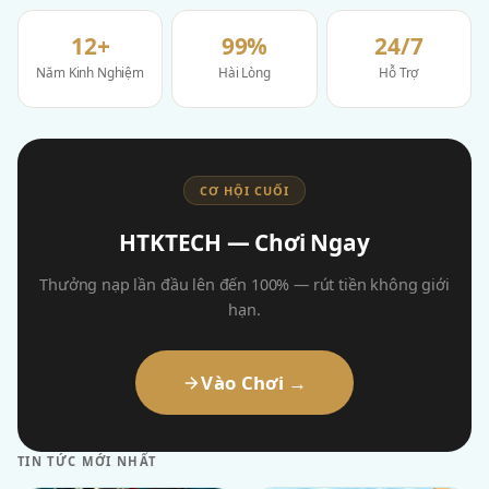
12+
99%
24/7
Năm Kinh Nghiệm
Hài Lòng
Hỗ Trợ
CƠ HỘI CUỐI
HTKTECH — Chơi Ngay
Thưởng nạp lần đầu lên đến 100% — rút tiền không giới
hạn.
Vào Chơi →
TIN TỨC MỚI NHẤT