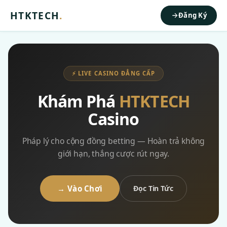
HTKTECH
.
Đăng Ký
⚡ LIVE CASINO ĐẲNG CẤP
Khám Phá
HTKTECH
Casino
Pháp lý cho cộng đồng betting — Hoàn trả không
giới hạn, thắng cược rút ngay.
→ Vào Chơi
Đọc Tin Tức