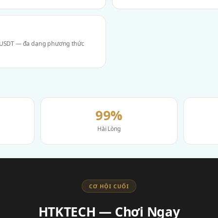
 USDT — đa dạng phương thức
99%
Hài Lòng
CƠ HỘI CUỐI
HTKTECH — Chơi Ngay