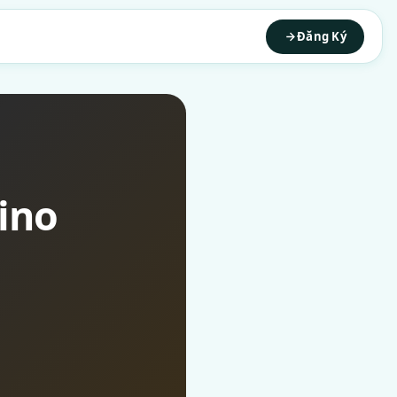
Đăng Ký
ino