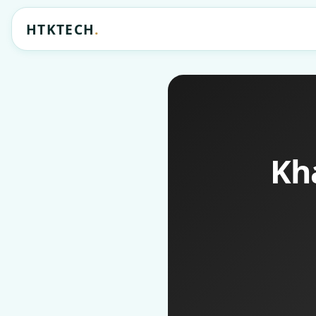
HTKTECH
.
Kh