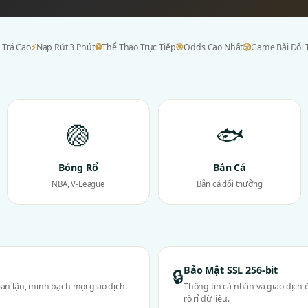
 Trả Cao
⚡
Nạp Rút 3 Phút
⚽
Thể Thao Trực Tiếp
🎯
Odds Cao Nhất
🎲
Game Bài Đổi
🏐
🐟
Bóng Rổ
Bắn Cá
NBA, V-League
Bắn cá đổi thưởng
Bảo Mật SSL 256-bit
🔒
n lận, minh bạch mọi giao dịch.
Thông tin cá nhân và giao dịch 
rò rỉ dữ liệu.