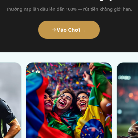
Thưởng nạp lần đầu lên đến 100% — rút tiền không giới hạn.
Vào Chơi →