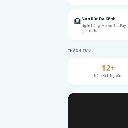
Nạp Rút Đa Kênh
🏦
Ngân hàng, Momo, ZaloPay,
giao dịch.
THÀNH TỰU
12+
Năm Kinh Nghiệm