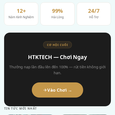
12+
99%
24/7
Năm Kinh Nghiệm
Hài Lòng
Hỗ Trợ
CƠ HỘI CUỐI
HTKTECH — Chơi Ngay
Thưởng nạp lần đầu lên đến 100% — rút tiền không giới
hạn.
Vào Chơi →
TIN TỨC MỚI NHẤT