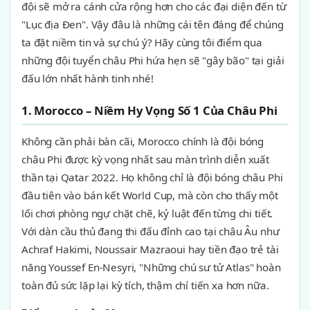
đội sẽ mở ra cánh cửa rộng hơn cho các đại diện đến từ
"Lục địa Đen". Vậy đâu là những cái tên đáng để chúng
ta đặt niềm tin và sự chú ý? Hãy cùng tôi điểm qua
những đội tuyển châu Phi hứa hẹn sẽ "gây bão" tại giải
đấu lớn nhất hành tinh nhé!
1. Morocco – Niềm Hy Vọng Số 1 Của Châu Phi
Không cần phải bàn cãi, Morocco chính là đội bóng
châu Phi được kỳ vọng nhất sau màn trình diễn xuất
thần tại Qatar 2022. Họ không chỉ là đội bóng châu Phi
đầu tiên vào bán kết World Cup, mà còn cho thấy một
lối chơi phòng ngự chặt chẽ, kỷ luật đến từng chi tiết.
Với dàn cầu thủ đang thi đấu đỉnh cao tại châu Âu như
Achraf Hakimi, Noussair Mazraoui hay tiền đạo trẻ tài
năng Youssef En-Nesyri, "Những chú sư tử Atlas" hoàn
toàn đủ sức lặp lại kỳ tích, thậm chí tiến xa hơn nữa.