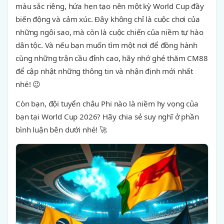
màu sắc riêng, hứa hẹn tạo nên một kỳ World Cup đầy
biến động và cảm xúc. Đây không chỉ là cuộc chơi của
những ngôi sao, mà còn là cuộc chiến của niềm tự hào
dân tộc. Và nếu bạn muốn tìm một nơi để đồng hành
cùng những trận cầu đỉnh cao, hãy nhớ ghé thăm CM88
để cập nhật những thông tin và nhận định mới nhất
nhé! 😉
Còn bạn, đội tuyển châu Phi nào là niềm hy vọng của
bạn tại World Cup 2026? Hãy chia sẻ suy nghĩ ở phần
bình luận bên dưới nhé! 🚀