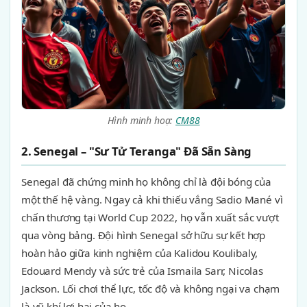
Hình minh hoạ:
CM88
2. Senegal – "Sư Tử Teranga" Đã Sẵn Sàng
Senegal đã chứng minh họ không chỉ là đội bóng của
một thế hệ vàng. Ngay cả khi thiếu vắng Sadio Mané vì
chấn thương tại World Cup 2022, họ vẫn xuất sắc vượt
qua vòng bảng. Đội hình Senegal sở hữu sự kết hợp
hoàn hảo giữa kinh nghiệm của Kalidou Koulibaly,
Edouard Mendy và sức trẻ của Ismaila Sarr, Nicolas
Jackson. Lối chơi thể lực, tốc độ và không ngại va chạm
là vũ khí lợi hại của họ.