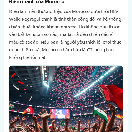
Điểm mạnh của Morocco
Điều làm nên thương hiệu của Morocco dưới thời HLV
Walid Regragui chính là tinh thần đồng đội và hệ thống
chiến thuật không khoan nhượng. Họ không phụ thuộc
vào bất kỳ ngôi sao nào, mà tất cả đều chiến đấu vì
màu cờ sắc áo. Nếu bạn là người yêu thích lối chơi thực
dụng, hiệu quả, Morocco chắc chắn là đội bóng bạn
không thể rời mắt.