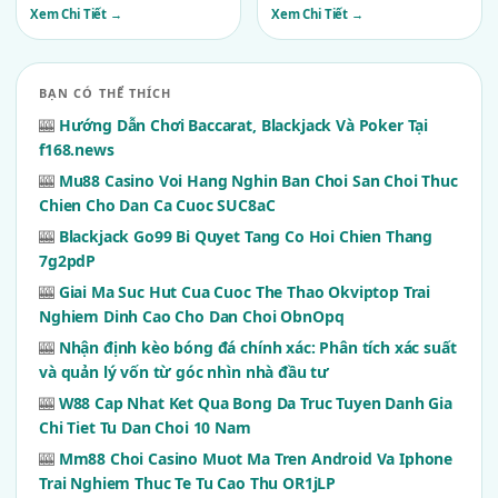
Xem Chi Tiết →
Xem Chi Tiết →
BẠN CÓ THỂ THÍCH
🎰
Hướng Dẫn Chơi Baccarat, Blackjack Và Poker Tại
f168.news
🎰
Mu88 Casino Voi Hang Nghin Ban Choi San Choi Thuc
Chien Cho Dan Ca Cuoc SUC8aC
🎰
Blackjack Go99 Bi Quyet Tang Co Hoi Chien Thang
7g2pdP
🎰
Giai Ma Suc Hut Cua Cuoc The Thao Okviptop Trai
Nghiem Dinh Cao Cho Dan Choi ObnOpq
🎰
Nhận định kèo bóng đá chính xác: Phân tích xác suất
và quản lý vốn từ góc nhìn nhà đầu tư
🎰
W88 Cap Nhat Ket Qua Bong Da Truc Tuyen Danh Gia
Chi Tiet Tu Dan Choi 10 Nam
🎰
Mm88 Choi Casino Muot Ma Tren Android Va Iphone
Trai Nghiem Thuc Te Tu Cao Thu OR1jLP