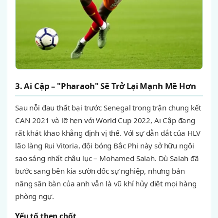
3. Ai Cập – "Pharaoh" Sẽ Trở Lại Mạnh Mẽ Hơn
Sau nỗi đau thất bại trước Senegal trong trận chung kết
CAN 2021 và lỡ hẹn với World Cup 2022, Ai Cập đang
rất khát khao khẳng định vị thế. Với sự dẫn dắt của HLV
lão làng Rui Vitoria, đội bóng Bắc Phi này sở hữu ngôi
sao sáng nhất châu lục – Mohamed Salah. Dù Salah đã
bước sang bên kia sườn dốc sự nghiệp, nhưng bản
năng săn bàn của anh vẫn là vũ khí hủy diệt mọi hàng
phòng ngự.
Yếu tố then chốt