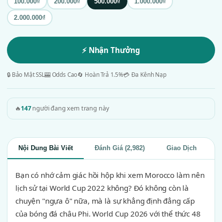
100.000₫
200.000₫
500.000₫
1.000.000₫
2.000.000₫
⚡ Nhận Thưởng
🔒 Bảo Mật SSL
🎰 Odds Cao
🔄 Hoàn Trả 1.5%
💳 Đa Kênh Nạp
🔥
147
người đang xem trang này
Nội Dung Bài Viết
Đánh Giá (2,982)
Giao Dịch
Bạn có nhớ cảm giác hồi hộp khi xem Morocco làm nên
lịch sử tại World Cup 2022 không? Đó không còn là
chuyện "ngựa ô" nữa, mà là sự khẳng định đẳng cấp
của bóng đá châu Phi. World Cup 2026 với thể thức 48