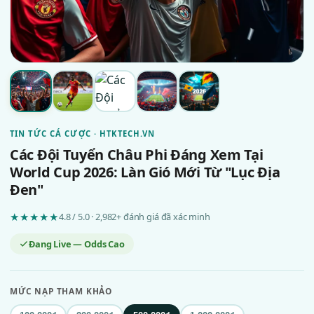
TIN TỨC CÁ CƯỢC · HTKTECH.VN
Các Đội Tuyển Châu Phi Đáng Xem Tại
World Cup 2026: Làn Gió Mới Từ "Lục Địa
Đen"
★★★★★
4.8 / 5.0 · 2,982+ đánh giá đã xác minh
Đang Live — Odds Cao
MỨC NẠP THAM KHẢO