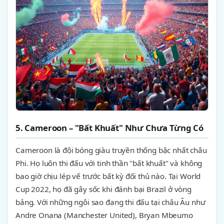
5. Cameroon – "Bất Khuất" Như Chưa Từng Có
Cameroon là đội bóng giàu truyền thống bậc nhất châu
Phi. Họ luôn thi đấu với tinh thần "bất khuất" và không
bao giờ chịu lép vế trước bất kỳ đối thủ nào. Tại World
Cup 2022, họ đã gây sốc khi đánh bại Brazil ở vòng
bảng. Với những ngôi sao đang thi đấu tại châu Âu như
Andre Onana (Manchester United), Bryan Mbeumo