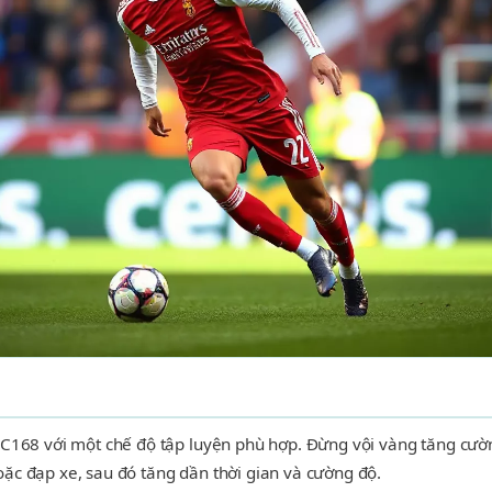
C168 với một chế độ tập luyện phù hợp. Đừng vội vàng tăng cường
ặc đạp xe, sau đó tăng dần thời gian và cường độ.