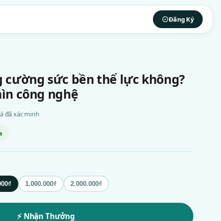
Đăng Ký
N
g cường sức bền thể lực không?
hìn công nghệ
giá đã xác minh
a
000₫
1.000.000₫
2.000.000₫
⚡ Nhận Thưởng