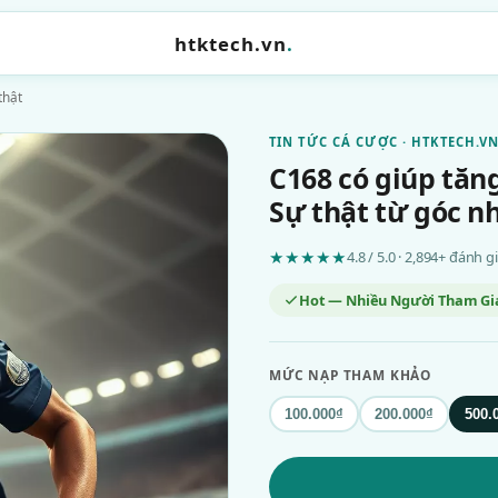
htktech.vn
.
thật
TIN TỨC CÁ CƯỢC · HTKTECH.V
C168 có giúp tăn
Sự thật từ góc n
★★★★★
4.8 / 5.0 · 2,894+ đánh 
Hot — Nhiều Người Tham Gi
MỨC NẠP THAM KHẢO
100.000₫
200.000₫
500.