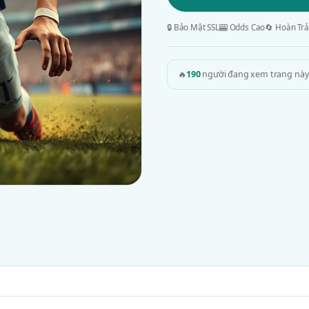
🔒 Bảo Mật SSL
🎰 Odds Cao
🔄 Hoàn Trả
🔥
190
người đang xem trang này