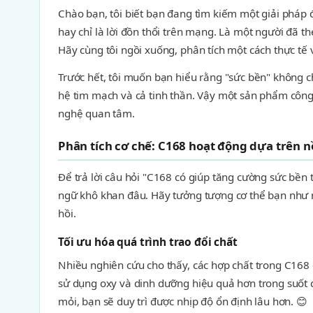
Chào bạn, tôi biết bạn đang tìm kiếm một giải pháp để
hay chỉ là lời đồn thổi trên mạng. Là một người đã th
Hãy cùng tôi ngồi xuống, phân tích một cách thực tế
Trước hết, tôi muốn bạn hiểu rằng "sức bền" không c
hệ tim mạch và cả tinh thần. Vậy một sản phẩm công
nghệ quan tâm.
Phân tích cơ chế: C168 hoạt động dựa trên n
Để trả lời câu hỏi "C168 có giúp tăng cường sức bền
ngữ khô khan đâu. Hãy tưởng tượng cơ thể bạn như mộ
hồi.
Tối ưu hóa quá trình trao đổi chất
Nhiều nghiên cứu cho thấy, các hợp chất trong C168 c
sử dụng oxy và dinh dưỡng hiệu quả hơn trong suốt q
mỏi, bạn sẽ duy trì được nhịp độ ổn định lâu hơn. 😊