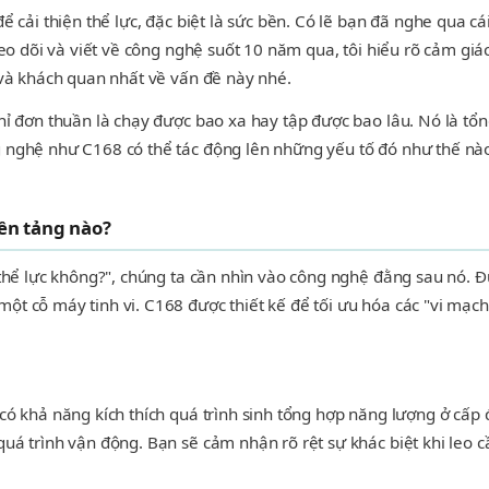
 cải thiện thể lực, đặc biệt là sức bền. Có lẽ bạn đã nghe qua cá
eo dõi và viết về công nghệ suốt 10 năm qua, tôi hiểu rõ cảm giác
 và khách quan nhất về vấn đề này nhé.
hỉ đơn thuần là chạy được bao xa hay tập được bao lâu. Nó là tổ
 nghệ như C168 có thể tác động lên những yếu tố đó như thế nào
ền tảng nào?
 thể lực không?", chúng ta cần nhìn vào công nghệ đằng sau nó. Đ
t cỗ máy tinh vi. C168 được thiết kế để tối ưu hóa các "vi mạch
ó khả năng kích thích quá trình sinh tổng hợp năng lượng ở cấp đ
uá trình vận động. Bạn sẽ cảm nhận rõ rệt sự khác biệt khi leo 