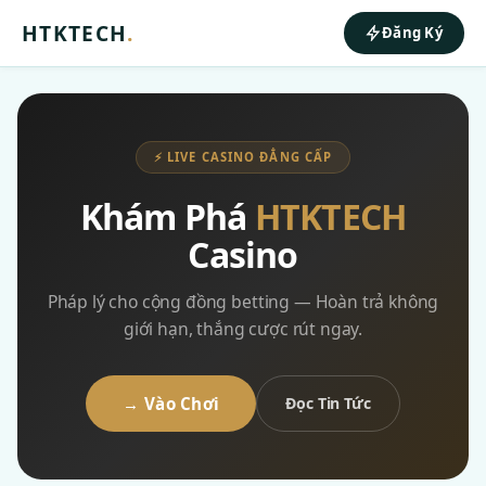
HTKTECH
.
Đăng Ký
⚡ LIVE CASINO ĐẲNG CẤP
Khám Phá
HTKTECH
Casino
Pháp lý cho cộng đồng betting — Hoàn trả không
giới hạn, thắng cược rút ngay.
→ Vào Chơi
Đọc Tin Tức