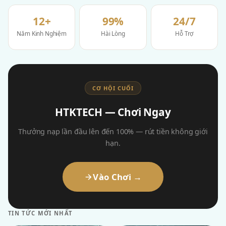
12+
99%
24/7
Năm Kinh Nghiệm
Hài Lòng
Hỗ Trợ
CƠ HỘI CUỐI
HTKTECH — Chơi Ngay
Thưởng nạp lần đầu lên đến 100% — rút tiền không giới
hạn.
Vào Chơi →
TIN TỨC MỚI NHẤT