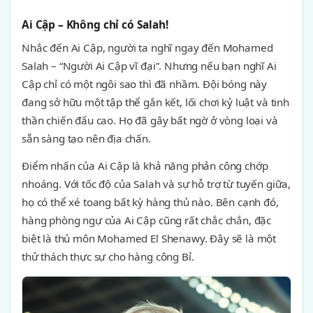
Ai Cập – Không chỉ có Salah!
Nhắc đến Ai Cập, người ta nghĩ ngay đến Mohamed
Salah – “Người Ai Cập vĩ đại”. Nhưng nếu bạn nghĩ Ai
Cập chỉ có một ngôi sao thì đã nhầm. Đội bóng này
đang sở hữu một tập thể gắn kết, lối chơi kỷ luật và tinh
thần chiến đấu cao. Họ đã gây bất ngờ ở vòng loại và
sẵn sàng tạo nên địa chấn.
Điểm nhấn của Ai Cập là khả năng phản công chớp
nhoáng. Với tốc độ của Salah và sự hỗ trợ từ tuyến giữa,
họ có thể xé toang bất kỳ hàng thủ nào. Bên cạnh đó,
hàng phòng ngự của Ai Cập cũng rất chắc chắn, đặc
biệt là thủ môn Mohamed El Shenawy. Đây sẽ là một
thử thách thực sự cho hàng công Bỉ.