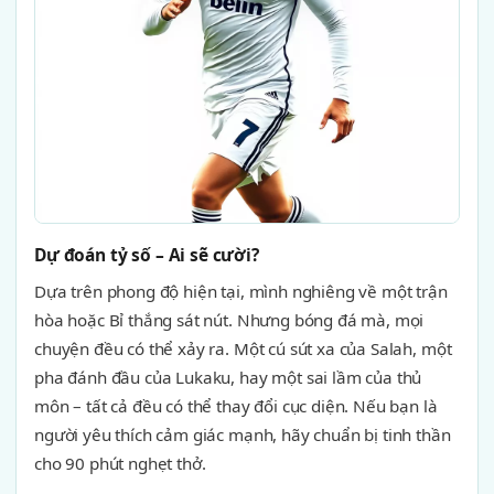
Dự đoán tỷ số – Ai sẽ cười?
Dựa trên phong độ hiện tại, mình nghiêng về một trận
hòa hoặc Bỉ thắng sát nút. Nhưng bóng đá mà, mọi
chuyện đều có thể xảy ra. Một cú sút xa của Salah, một
pha đánh đầu của Lukaku, hay một sai lầm của thủ
môn – tất cả đều có thể thay đổi cục diện. Nếu bạn là
người yêu thích cảm giác mạnh, hãy chuẩn bị tinh thần
cho 90 phút nghẹt thở.