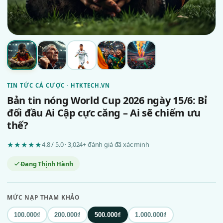
TIN TỨC CÁ CƯỢC · HTKTECH.VN
Bản tin nóng World Cup 2026 ngày 15/6: Bỉ
đối đầu Ai Cập cực căng – Ai sẽ chiếm ưu
thế?
★★★★★
4.8 / 5.0 · 3,024+ đánh giá đã xác minh
Đang Thịnh Hành
MỨC NẠP THAM KHẢO
100.000₫
200.000₫
500.000₫
1.000.000₫