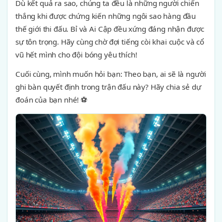
Dù kết quả ra sao, chúng ta đều là những người chiến
thắng khi được chứng kiến những ngôi sao hàng đầu
thế giới thi đấu. Bỉ và Ai Cập đều xứng đáng nhận được
sự tôn trọng. Hãy cùng chờ đợi tiếng còi khai cuộc và cổ
vũ hết mình cho đội bóng yêu thích!
Cuối cùng, mình muốn hỏi bạn: Theo bạn, ai sẽ là người
ghi bàn quyết định trong trận đấu này? Hãy chia sẻ dự
đoán của bạn nhé! ⚽