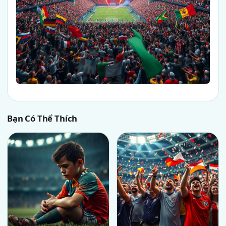
Bạn Có Thể Thích