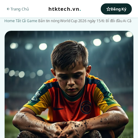
htktech.vn
.
Trang Chủ
Đăng Ký
Home
›
Tất Cả Game
›
Bản tin nóng World Cup 2026 ngày 15/6: Bỉ đối đầu Ai Cậ