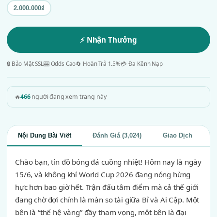
2.000.000₫
⚡ Nhận Thưởng
🔒 Bảo Mật SSL
🎰 Odds Cao
🔄 Hoàn Trả 1.5%
💳 Đa Kênh Nạp
🔥
466
người đang xem trang này
Nội Dung Bài Viết
Đánh Giá (3,024)
Giao Dịch
Chào bạn, tín đồ bóng đá cuồng nhiệt! Hôm nay là ngày
15/6, và không khí World Cup 2026 đang nóng hừng
hực hơn bao giờ hết. Trận đấu tâm điểm mà cả thế giới
đang chờ đợi chính là màn so tài giữa Bỉ và Ai Cập. Một
bên là “thế hệ vàng” đầy tham vọng, một bên là đại