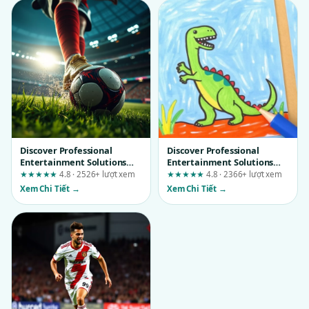
Discover Professional
Discover Professional
Entertainment Solutions
Entertainment Solutions
with go99sv.com: A Candid
with u88sv.com
★★★★★
4.8 · 2526+ lượt xem
★★★★★
4.8 · 2366+ lượt xem
Long-Term Assessment
Xem Chi Tiết →
Xem Chi Tiết →