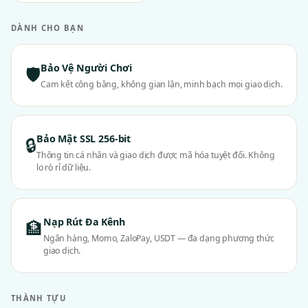
DÀNH CHO BẠN
Bảo Vệ Người Chơi
🛡
Cam kết công bằng, không gian lận, minh bạch mọi giao dịch.
Bảo Mật SSL 256-bit
🔒
Thông tin cá nhân và giao dịch được mã hóa tuyệt đối. Không
lo rò rỉ dữ liệu.
Nạp Rút Đa Kênh
🏦
Ngân hàng, Momo, ZaloPay, USDT — đa dạng phương thức
giao dịch.
THÀNH TỰU