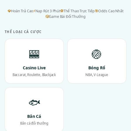
💎
Hoàn Trả Cao
⚡
Nạp Rút 3 Phút
⚽
Thể Thao Trực Tiếp
🎯
Odds Cao Nhất
🎲
Game Bài Đổi Thưởng
THỂ LOẠI CÁ CƯỢC
🎰
🏐
Casino Live
Bóng Rổ
Baccarat, Roulette, Blackjack
NBA, V-League
🐟
Bắn Cá
Bắn cá đổi thưởng