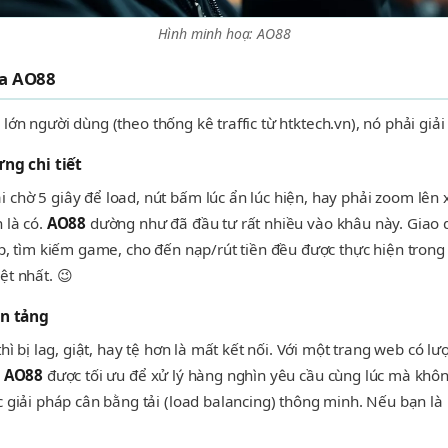
Hình minh hoạ: AO88
ủa AO88
lớn người dùng (theo thống kê traffic từ htktech.vn), nó phải giải
ng chi tiết
chờ 5 giây để load, nút bấm lúc ẩn lúc hiện, hay phải zoom lên 
 là có.
AO88
dường như đã đầu tư rất nhiều vào khâu này. Giao di
p, tìm kiếm game, cho đến nạp/rút tiền đều được thực hiện trong
ệt nhất. 😉
ền tảng
 bị lag, giật, hay tệ hơn là mất kết nối. Với một trang web có lượ
a
AO88
được tối ưu để xử lý hàng nghìn yêu cầu cùng lúc mà khôn
giải pháp cân bằng tải (load balancing) thông minh. Nếu bạn là m