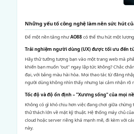
Những yếu tố công nghệ làm nên sức hút c
Để một nền tảng như
AO88
có thể thu hút một lượng 
Trải nghiệm người dùng (UX) được tối ưu đến từ
Hãy thử tưởng tượng bạn vào một trang web mà phải 
khiến bạn muốn "out" ngay lập tức không? Chắc chắn
đại, với bảng màu hài hòa. Mọi thao tác từ đăng nhậ
người dùng không nhìn thấy nhưng lại cảm nhận rõ r
Tốc độ và độ ổn định – "Xương sống" của mọi n
Không có gì khó chịu hơn việc đang chơi giữa chừng thì
thử thách lớn về mặt kỹ thuật. Hệ thống máy chủ củ
cloud hoặc server riêng khá mạnh mẽ, đi kèm với các 
này.