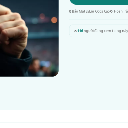
🔒 Bảo Mật SSL
🎰 Odds Cao
🔄 Hoàn Trả
🔥
116
người đang xem trang này