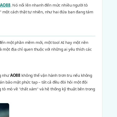
n
AO88
. Nó nổi lên nhanh đến mức nhiều người tò
" một cách thật tự nhiên, như hai đứa bạn đang tám
 đến một phần mềm mới, một tool AI hay một nền
là một địa chỉ quen thuộc với những ai yêu thích các
ng như
AO88
không thể vận hành trơn tru nếu không
án bảo mật phức tạp – tất cả đều đòi hỏi một đội
g tò mò về "chất xám" và hệ thống kỹ thuật bên trong