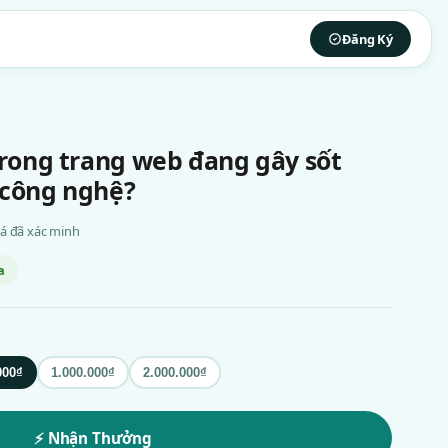
Đăng Ký
N
trong trang web đang gây sốt
 công nghệ?
giá đã xác minh
a
000₫
1.000.000₫
2.000.000₫
⚡ Nhận Thưởng