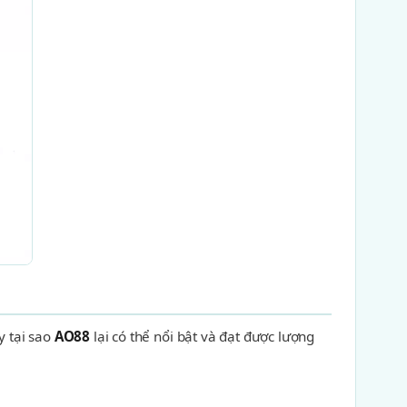
y tại sao
AO88
lại có thể nổi bật và đạt được lượng