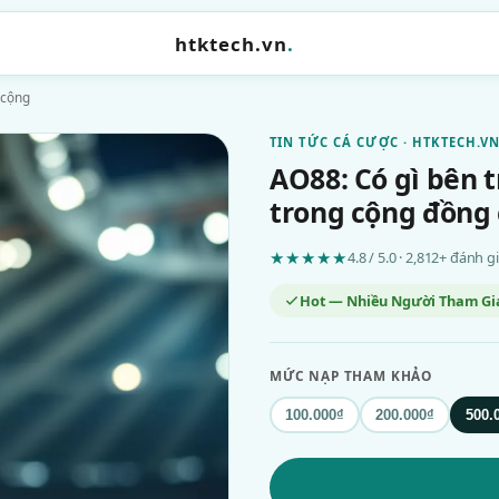
htktech.vn
.
 cộng
TIN TỨC CÁ CƯỢC · HTKTECH.V
AO88: Có gì bên 
trong cộng đồng
★★★★★
4.8 / 5.0 · 2,812+ đánh 
Hot — Nhiều Người Tham Gi
MỨC NẠP THAM KHẢO
100.000₫
200.000₫
500.