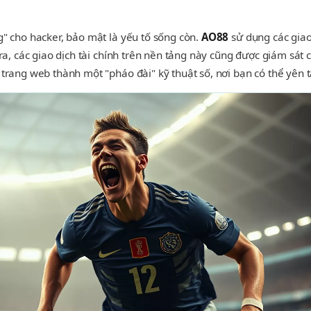
g" cho hacker, bảo mật là yếu tố sống còn.
AO88
sử dụng các giao
 ra, các giao dịch tài chính trên nền tảng này cũng được giám sát 
trang web thành một "pháo đài" kỹ thuật số, nơi bạn có thể yên t