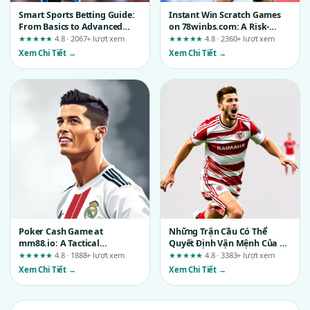
Smart Sports Betting Guide:
Instant Win Scratch Games
From Basics to Advanced
on 78winbs.com: A Risk-
Strategies
Management Review Based
★★★★★
4.8 · 2067+ lượt xem
★★★★★
4.8 · 2360+ lượt xem
on Transparency, Speed, and
Xem Chi Tiết →
Xem Chi Tiết →
Security
Poker Cash Game at
Những Trận Cầu Có Thể
mm88.io: A Tactical
Quyết Định Vận Mệnh Của Cả
Walkthrough of Touchpoints
Giải Đấu
★★★★★
4.8 · 1888+ lượt xem
★★★★★
4.8 · 3383+ lượt xem
and Friction
Xem Chi Tiết →
Xem Chi Tiết →