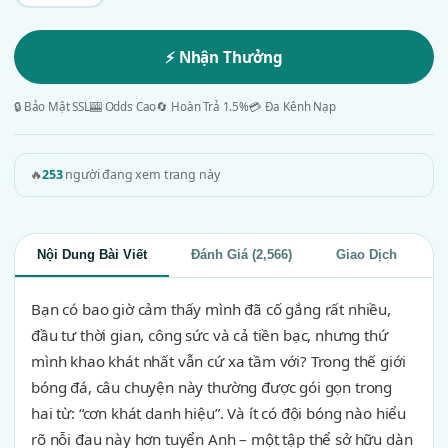
⚡ Nhận Thưởng
🔒 Bảo Mật SSL
🎰 Odds Cao
🔄 Hoàn Trả 1.5%
💳 Đa Kênh Nạp
🔥
253
người đang xem trang này
Nội Dung Bài Viết
Đánh Giá (2,566)
Giao Dịch
Bạn có bao giờ cảm thấy mình đã cố gắng rất nhiều,
đầu tư thời gian, công sức và cả tiền bạc, nhưng thứ
mình khao khát nhất vẫn cứ xa tầm với? Trong thế giới
bóng đá, câu chuyện này thường được gói gọn trong
hai từ: “cơn khát danh hiệu”. Và ít có đội bóng nào hiểu
rõ nỗi đau này hơn tuyển Anh – một tập thể sở hữu dàn