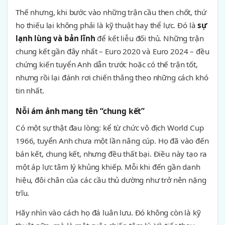
Thế nhưng, khi bước vào những trận cầu then chốt, thứ
họ thiếu lại không phải là kỹ thuật hay thể lực. Đó là
sự
lạnh lùng và bản lĩnh
để kết liễu đối thủ. Những trận
chung kết gần đây nhất – Euro 2020 và Euro 2024 – đều
chứng kiến tuyển Anh dẫn trước hoặc có thế trận tốt,
nhưng rồi lại đánh rơi chiến thắng theo những cách khó
tin nhất.
Nỗi ám ảnh mang tên “chung kết”
Có một sự thật đau lòng: kể từ chức vô địch World Cup
1966, tuyển Anh chưa một lần nâng cúp. Họ đã vào đến
bán kết, chung kết, nhưng đều thất bại. Điều này tạo ra
một áp lực tâm lý khủng khiếp. Mỗi khi đến gần danh
hiệu, đôi chân của các cầu thủ dường như trở nên nặng
trĩu.
Hãy nhìn vào cách họ đá luân lưu. Đó không còn là kỹ