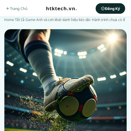
htktech.vn
.
Trang Chủ
Đăng Ký
Home
›
Tất Cả Game
›
Anh và cơn khát danh hiệu kéo dài: Hành trình chưa có đ