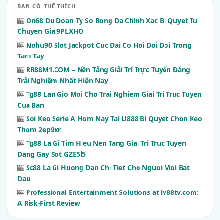
BẠN CÓ THỂ THÍCH
🎰
On68 Du Doan Ty So Bong Da Chinh Xac Bi Quyet Tu
Chuyen Gia 9PLXHO
🎰
Nohu90 Slot Jackpot Cuc Dai Co Hoi Doi Doi Trong
Tam Tay
🎰
RR88M1.COM – Nền Tảng Giải Trí Trực Tuyến Đáng
Trải Nghiệm Nhất Hiện Nay
🎰
Tg88 Lan Gio Moi Cho Trai Nghiem Giai Tri Truc Tuyen
Cua Ban
🎰
Soi Keo Serie A Hom Nay Tai U888 Bi Quyet Chon Keo
Thom 2ep9xr
🎰
Tg88 La Gi Tim Hieu Nen Tang Giai Tri Truc Tuyen
Dang Gay Sot GZE5l5
🎰
Sc88 La Gi Huong Dan Chi Tiet Cho Nguoi Moi Bat
Dau
🎰
Professional Entertainment Solutions at lv88tv.com:
A Risk-First Review