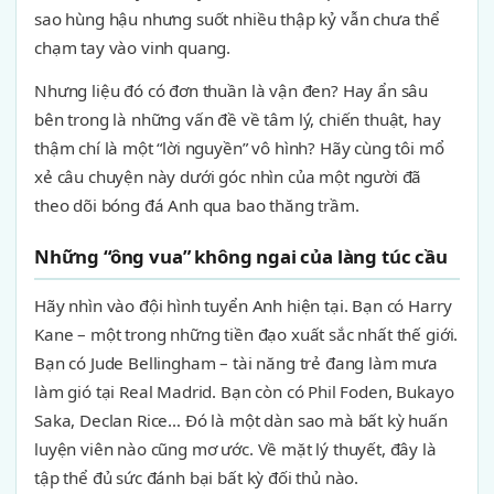
sao hùng hậu nhưng suốt nhiều thập kỷ vẫn chưa thể
chạm tay vào vinh quang.
Nhưng liệu đó có đơn thuần là vận đen? Hay ẩn sâu
bên trong là những vấn đề về tâm lý, chiến thuật, hay
thậm chí là một “lời nguyền” vô hình? Hãy cùng tôi mổ
xẻ câu chuyện này dưới góc nhìn của một người đã
theo dõi bóng đá Anh qua bao thăng trầm.
Những “ông vua” không ngai của làng túc cầu
Hãy nhìn vào đội hình tuyển Anh hiện tại. Bạn có Harry
Kane – một trong những tiền đạo xuất sắc nhất thế giới.
Bạn có Jude Bellingham – tài năng trẻ đang làm mưa
làm gió tại Real Madrid. Bạn còn có Phil Foden, Bukayo
Saka, Declan Rice… Đó là một dàn sao mà bất kỳ huấn
luyện viên nào cũng mơ ước. Về mặt lý thuyết, đây là
tập thể đủ sức đánh bại bất kỳ đối thủ nào.