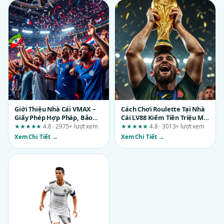
Giới Thiệu Nhà Cái VMAX –
Cách Chơi Roulette Tại Nhà
Giấy Phép Hợp Pháp, Bảo
Cái LV88 Kiếm Tiền Triệu Mỗi
Mật Tuyệt Đối
Đêm: Luật Trước, Ví Dụ Sau
★★★★★
4.8 · 2975+ lượt xem
★★★★★
4.8 · 3013+ lượt xem
Xem Chi Tiết →
Xem Chi Tiết →