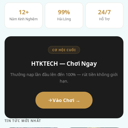
12+
99%
24/7
Năm Kinh Nghiệm
Hài Lòng
Hỗ Trợ
CƠ HỘI CUỐI
HTKTECH — Chơi Ngay
Thưởng nạp lần đầu lên đến 100% — rút tiền không giới
hạn.
Vào Chơi →
TIN TỨC MỚI NHẤT