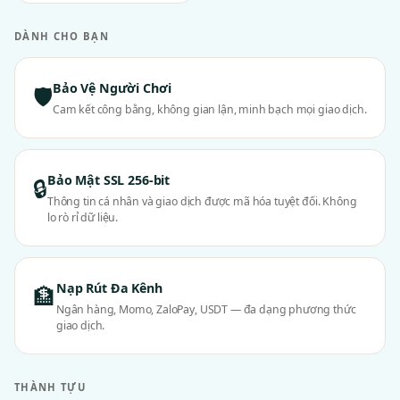
DÀNH CHO BẠN
Bảo Vệ Người Chơi
🛡
Cam kết công bằng, không gian lận, minh bạch mọi giao dịch.
Bảo Mật SSL 256-bit
🔒
Thông tin cá nhân và giao dịch được mã hóa tuyệt đối. Không
lo rò rỉ dữ liệu.
Nạp Rút Đa Kênh
🏦
Ngân hàng, Momo, ZaloPay, USDT — đa dạng phương thức
giao dịch.
THÀNH TỰU