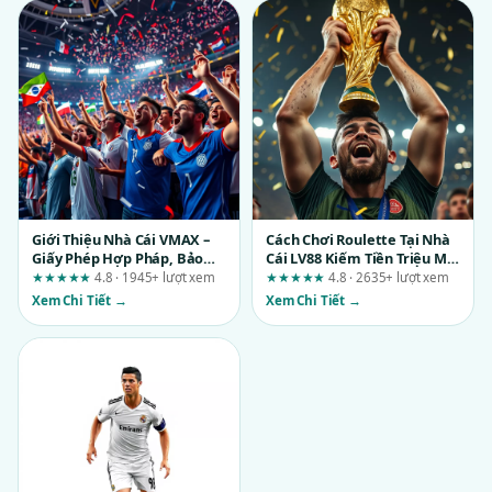
Giới Thiệu Nhà Cái VMAX –
Cách Chơi Roulette Tại Nhà
Giấy Phép Hợp Pháp, Bảo
Cái LV88 Kiếm Tiền Triệu Mỗi
Mật Tuyệt Đối
Đêm: Luật Trước, Ví Dụ Sau
★★★★★
4.8 · 1945+ lượt xem
★★★★★
4.8 · 2635+ lượt xem
Xem Chi Tiết →
Xem Chi Tiết →