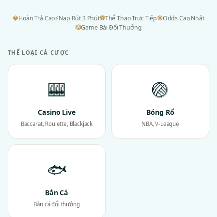
💎
Hoàn Trả Cao
⚡
Nạp Rút 3 Phút
⚽
Thể Thao Trực Tiếp
🎯
Odds Cao Nhất
🎲
Game Bài Đổi Thưởng
THỂ LOẠI CÁ CƯỢC
🎰
🏐
Casino Live
Bóng Rổ
Baccarat, Roulette, Blackjack
NBA, V-League
🐟
Bắn Cá
Bắn cá đổi thưởng