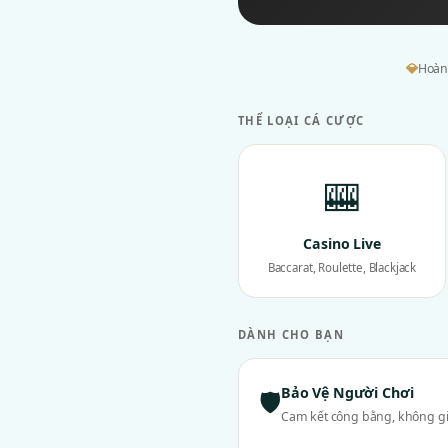
💎
Hoàn
THỂ LOẠI CÁ CƯỢC
🎰
Casino Live
Baccarat, Roulette, Blackjack
DÀNH CHO BẠN
Bảo Vệ Người Chơi
🛡
Cam kết công bằng, không gia