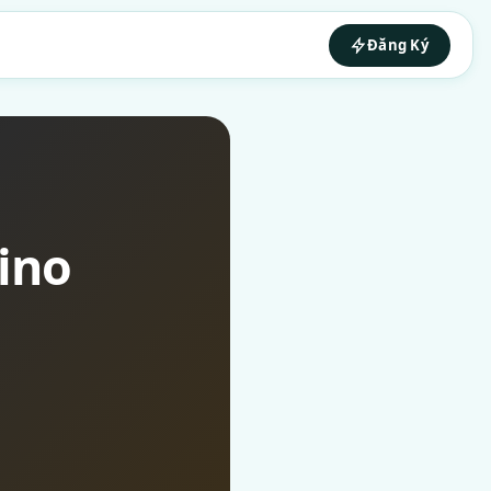
Đăng Ký
ino