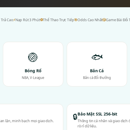
 Trả Cao
⚡
Nạp Rút 3 Phút
⚽
Thể Thao Trực Tiếp
🎯
Odds Cao Nhất
🎲
Game Bài Đổi
🏐
🐟
Bóng Rổ
Bắn Cá
NBA, V-League
Bắn cá đổi thưởng
Bảo Mật SSL 256-bit
🔒
n lận, minh bạch mọi giao dịch.
Thông tin cá nhân và giao dịch 
rò rỉ dữ liệu.