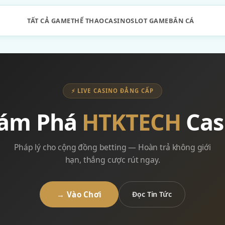
TẤT CẢ GAME
THỂ THAO
CASINO
SLOT GAME
BẮN CÁ
⚡ LIVE CASINO ĐẲNG CẤP
ám Phá
HTKTECH
Cas
Pháp lý cho cộng đồng betting — Hoàn trả không giới
hạn, thắng cược rút ngay.
→ Vào Chơi
Đọc Tin Tức