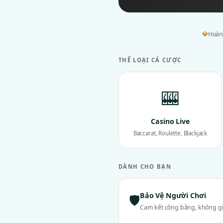
💎
Hoàn
THỂ LOẠI CÁ CƯỢC
🎰
Casino Live
Baccarat, Roulette, Blackjack
DÀNH CHO BẠN
Bảo Vệ Người Chơi
🛡
Cam kết công bằng, không gia