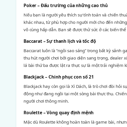
Poker – Đấu trường của những cao thủ
Nếu bạn là người yêu thích sự tính toán và chiến thuậ
khác nhau, từ phù hợp cho người mới cho đến những t
vô cùng hấp dẫn. Bạn sẽ được thử sức ở các biến thể
Baccarat – Sự thanh lịch và tốc độ
Baccarat luôn là “ngôi sao sáng” trong bất kỳ sảnh 
thu hút người chơi bởi giao diện sang trọng, dealer x
lá bài thứ ba được lật ra thực sự là một trải nghiệm 
Blackjack – Chinh phục con số 21
Blackjack hay còn gọi là Xì Dách, là trò chơi đòi hỏ
động như đang ngồi tại một sòng bài thực thụ. Chiến t
người chơi thông minh.
Roulette – Vòng quay định mệnh
Mặc dù Roulette không hoàn toàn là game bài, nhưng