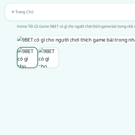
Trang Chủ
Home
›
Tất Cả Game
›
9BET có gì cho người chơi thích game bài trong nhà 