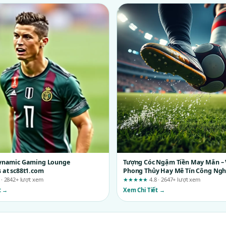
Dynamic Gaming Lounge
Tượng Cóc Ngậm Tiền May Mắn –
 at sc88t1.com
Phong Thủy Hay Mê Tín Công Ngh
 · 2842+ lượt xem
★★★★★
4.8 · 2647+ lượt xem
t →
Xem Chi Tiết →