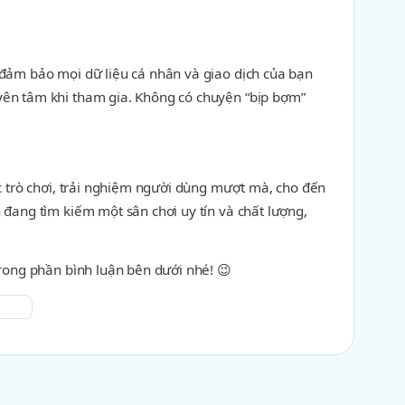
đảm bảo mọi dữ liệu cá nhân và giao dịch của bạn
yên tâm khi tham gia. Không có chuyện “bịp bợm”
trò chơi, trải nghiệm người dùng mượt mà, cho đến
 đang tìm kiếm một sân chơi uy tín và chất lượng,
trong phần bình luận bên dưới nhé! 😉