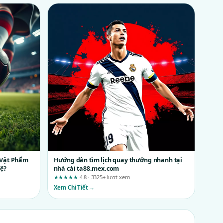
 Vật Phẩm
Hướng dẫn tìm lịch quay thưởng nhanh tại
ệ?
nhà cái ta88.mex.com
★★★★★
4.8 · 3325+ lượt xem
Xem Chi Tiết →