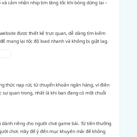
và cảm nhận nhịp tim tăng tốc khi bóng dừng lại –
website được thiết kế trực quan, dễ dàng tìm kiếm
a để mang lại tốc độ load nhanh và không bị giật lag.
g thức nạp rút, từ chuyển khoản ngân hàng, ví điện
c sự quan trọng, nhất là khi bạn đang có một chuỗi
 dành riêng cho người chơi game bài. Từ tiền thưởng
o người chơi. Hãy để ý đến mục khuyến mãi để không