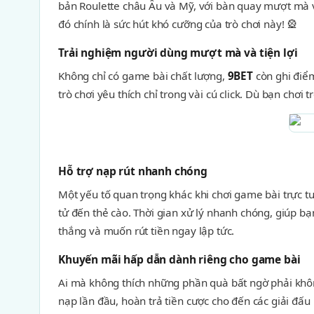
bản Roulette châu Âu và Mỹ, với bàn quay mượt mà v
đó chính là sức hút khó cưỡng của trò chơi này! 🎡
Trải nghiệm người dùng mượt mà và tiện lợi
Không chỉ có game bài chất lượng,
9BET
còn ghi điểm
trò chơi yêu thích chỉ trong vài cú click. Dù bạn chơ
Hỗ trợ nạp rút nhanh chóng
Một yếu tố quan trọng khác khi chơi game bài trực t
tử đến thẻ cào. Thời gian xử lý nhanh chóng, giúp bạ
thắng và muốn rút tiền ngay lập tức.
Khuyến mãi hấp dẫn dành riêng cho game bài
Ai mà không thích những phần quà bất ngờ phải kh
nạp lần đầu, hoàn trả tiền cược cho đến các giải đấu