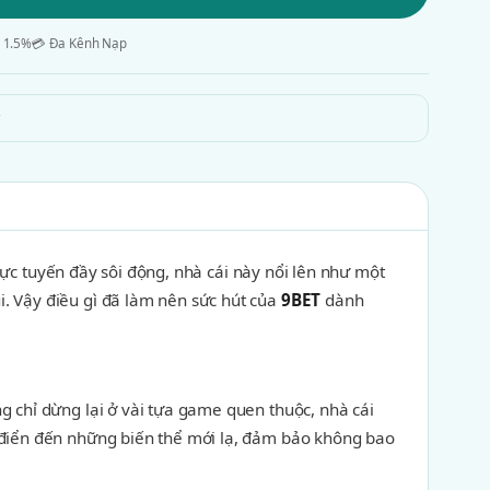
 1.5%
💳 Đa Kênh Nạp
trực tuyến đầy sôi động, nhà cái này nổi lên như một
i. Vậy điều gì đã làm nên sức hút của
9BET
dành
g chỉ dừng lại ở vài tựa game quen thuộc, nhà cái
h điển đến những biến thể mới lạ, đảm bảo không bao