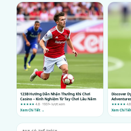
123B Hướng Dẫn Nhận Thưởng Khi Chơi
Discover 
Casino – Kinh Nghiệm Từ Tay Chơi Lâu Năm
Adventures
★★★★★
4.8 · 1937+ lượt xem
★★★★★
4.8
Xem Chi Tiết →
Xem Chi Tiế
BẠN CÓ THỂ THÍCH