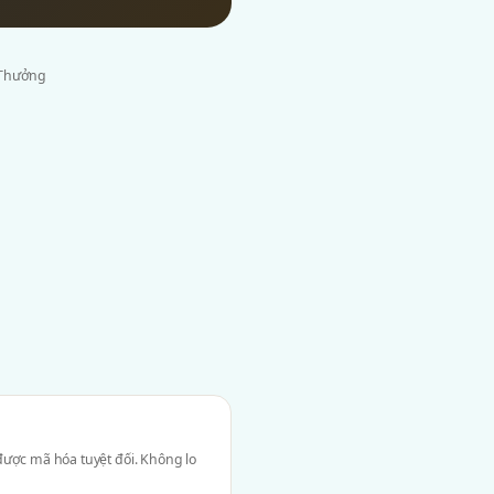
 Thưởng
được mã hóa tuyệt đối. Không lo