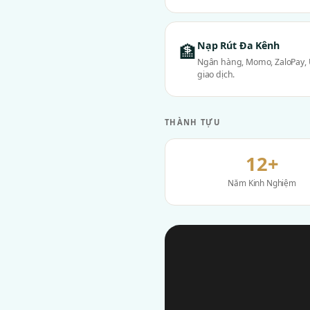
Nạp Rút Đa Kênh
🏦
Ngân hàng, Momo, ZaloPay,
giao dịch.
THÀNH TỰU
12+
Năm Kinh Nghiệm