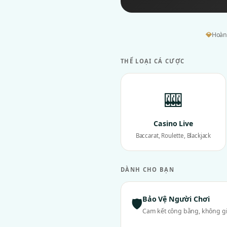
💎
Hoàn
THỂ LOẠI CÁ CƯỢC
🎰
Casino Live
Baccarat, Roulette, Blackjack
DÀNH CHO BẠN
Bảo Vệ Người Chơi
🛡
Cam kết công bằng, không gia