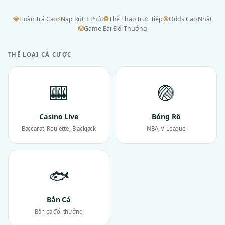
💎
Hoàn Trả Cao
⚡
Nạp Rút 3 Phút
⚽
Thể Thao Trực Tiếp
🎯
Odds Cao Nhất
🎲
Game Bài Đổi Thưởng
THỂ LOẠI CÁ CƯỢC
🎰
🏐
Casino Live
Bóng Rổ
Baccarat, Roulette, Blackjack
NBA, V-League
🐟
Bắn Cá
Bắn cá đổi thưởng