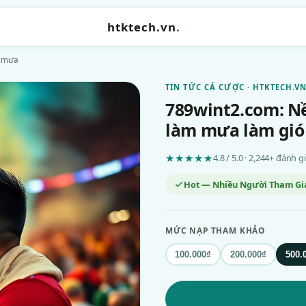
htktech.vn
.
m mưa
TIN TỨC CÁ CƯỢC · HTKTECH.V
789wint2.com: Nề
làm mưa làm gió
★★★★★
4.8 / 5.0 · 2,244+ đánh 
Hot — Nhiều Người Tham Gi
MỨC NẠP THAM KHẢO
100.000₫
200.000₫
500.