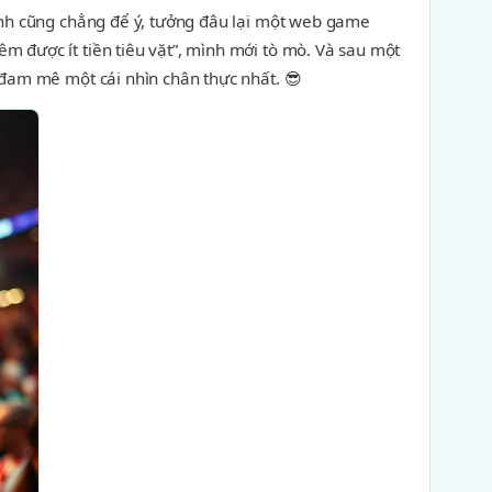
nh cũng chẳng để ý, tưởng đâu lại một web game
m được ít tiền tiêu vặt”, mình mới tò mò. Và sau một
g đam mê một cái nhìn chân thực nhất. 😎