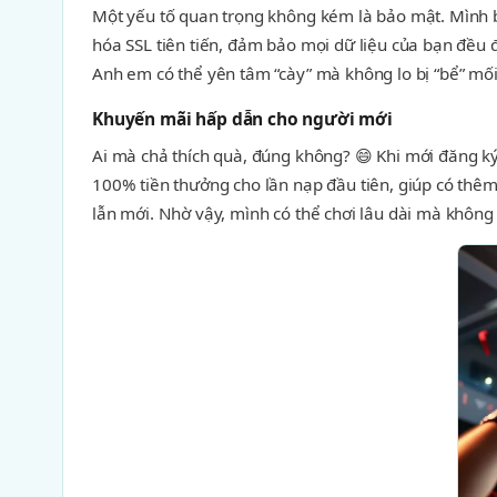
Một yếu tố quan trọng không kém là bảo mật. Mình b
hóa SSL tiên tiến, đảm bảo mọi dữ liệu của bạn đều đ
Anh em có thể yên tâm “cày” mà không lo bị “bể” mối
Khuyến mãi hấp dẫn cho người mới
Ai mà chả thích quà, đúng không? 😄 Khi mới đăng ký
100% tiền thưởng cho lần nạp đầu tiên, giúp có thêm 
lẫn mới. Nhờ vậy, mình có thể chơi lâu dài mà không l