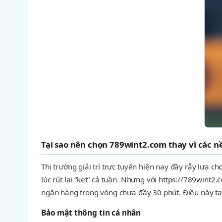
Tại sao nên chọn 789wint2.com thay vì các n
Thị trường giải trí trực tuyến hiện nay đầy rẫy lựa c
lúc rút lại “kẹt” cả tuần. Nhưng với https://789wint
ngân hàng trong vòng chưa đầy 30 phút. Điều này tạo 
Bảo mật thông tin cá nhân