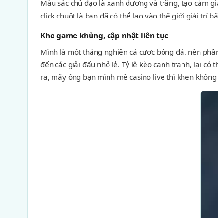
Màu sắc chủ đạo là xanh dương và trắng, tạo cảm g
click chuột là bạn đã có thể lao vào thế giới giải trí bấ
Kho game khủng, cập nhật liên tục
Mình là một thằng nghiện cá cược bóng đá, nên ph
đến các giải đấu nhỏ lẻ. Tỷ lệ kèo cạnh tranh, lại có
ra, mấy ông bạn mình mê casino live thì khen không 