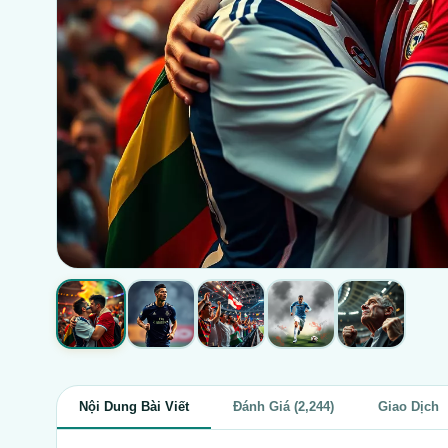
Nội Dung Bài Viết
Đánh Giá (2,244)
Giao Dịch