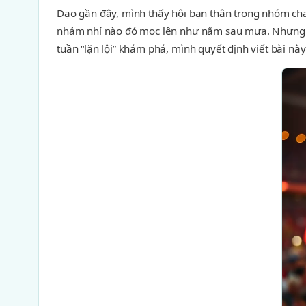
Dạo gần đây, mình thấy hội bạn thân trong nhóm cha
nhảm nhí nào đó mọc lên như nấm sau mưa. Nhưng rồi 
tuần “lặn lội” khám phá, mình quyết định viết bài nà