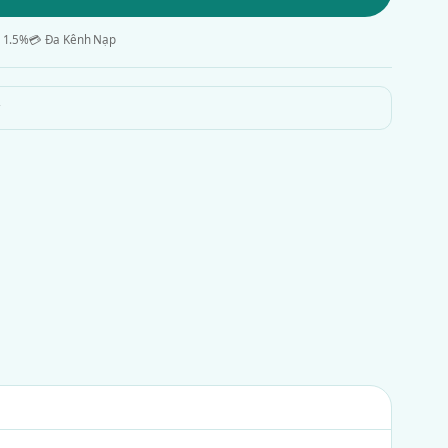
 1.5%
💳 Đa Kênh Nạp