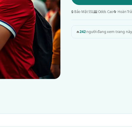
🔒 Bảo Mật SSL
🎰 Odds Cao
🔄 Hoàn Trả
🔥
242
người đang xem trang này