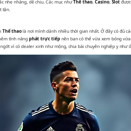
iác nhẹ nhàng, dễ chịu. Các mục như
Thể thao
,
Casino
,
Slot
được 
t tận.
ần
Thể thao
là nơi mình dành nhiều thời gian nhất. Ở đây có đủ cá
 thêm tính năng
phát trực tiếp
nên bạn có thể vừa xem bóng vừa đ
ngớt vì có dealer xinh như mộng, chia bài chuyên nghiệp y như ở