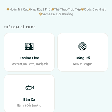
💎
Hoàn Trả Cao
⚡
Nạp Rút 3 Phút
⚽
Thể Thao Trực Tiếp
🎯
Odds Cao Nhất
🎲
Game Bài Đổi Thưởng
THỂ LOẠI CÁ CƯỢC
🎰
🏐
Casino Live
Bóng Rổ
Baccarat, Roulette, Blackjack
NBA, V-League
🐟
Bắn Cá
Bắn cá đổi thưởng