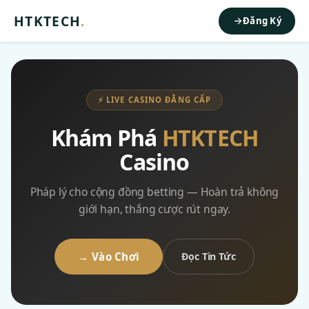
HTKTECH
.
Đăng Ký
⚡ LIVE CASINO ĐẲNG CẤP
Khám Phá
HTKTECH
Casino
Pháp lý cho cộng đồng betting — Hoàn trả không
giới hạn, thắng cược rút ngay.
→ Vào Chơi
Đọc Tin Tức