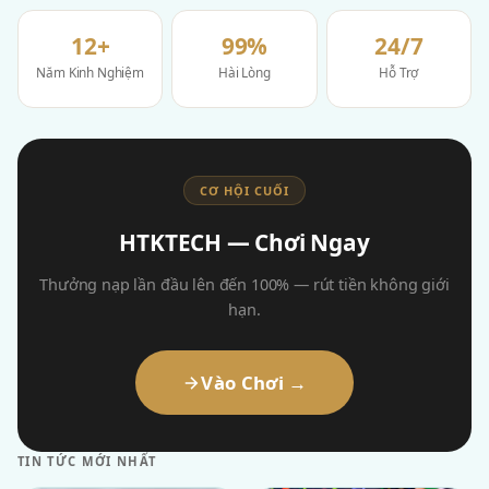
12+
99%
24/7
Năm Kinh Nghiệm
Hài Lòng
Hỗ Trợ
CƠ HỘI CUỐI
HTKTECH — Chơi Ngay
Thưởng nạp lần đầu lên đến 100% — rút tiền không giới
hạn.
Vào Chơi →
TIN TỨC MỚI NHẤT