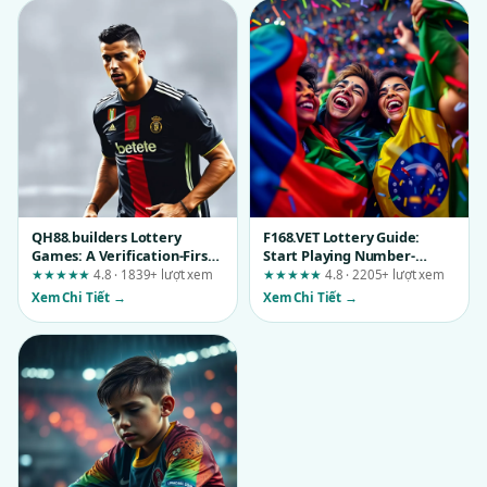
QH88.builders Lottery
F168.VET Lottery Guide:
Games: A Verification-First
Start Playing Number-
Review of Draw Formats
Based Games Without the
★★★★★
4.8 · 1839+ lượt xem
★★★★★
4.8 · 2205+ lượt xem
Guesswork
Xem Chi Tiết →
Xem Chi Tiết →