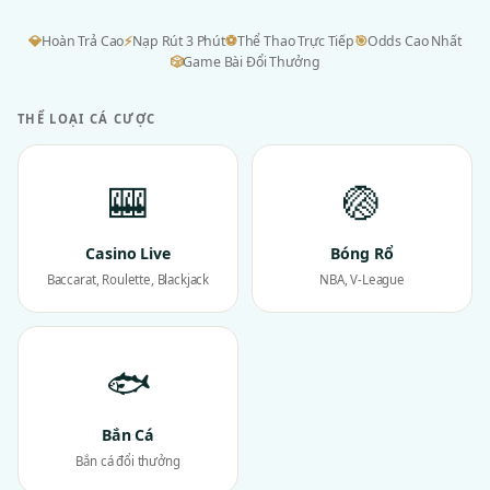
💎
Hoàn Trả Cao
⚡
Nạp Rút 3 Phút
⚽
Thể Thao Trực Tiếp
🎯
Odds Cao Nhất
🎲
Game Bài Đổi Thưởng
THỂ LOẠI CÁ CƯỢC
🎰
🏐
Casino Live
Bóng Rổ
Baccarat, Roulette, Blackjack
NBA, V-League
🐟
Bắn Cá
Bắn cá đổi thưởng