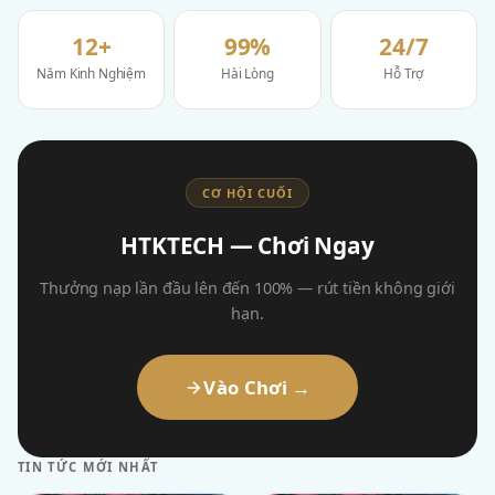
12+
99%
24/7
Năm Kinh Nghiệm
Hài Lòng
Hỗ Trợ
CƠ HỘI CUỐI
HTKTECH — Chơi Ngay
Thưởng nạp lần đầu lên đến 100% — rút tiền không giới
hạn.
Vào Chơi →
TIN TỨC MỚI NHẤT