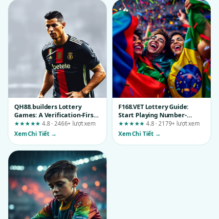
QH88.builders Lottery
F168.VET Lottery Guide:
Games: A Verification-First
Start Playing Number-
Review of Draw Formats
Based Games Without the
★★★★★
4.8 · 2466+ lượt xem
★★★★★
4.8 · 2179+ lượt xem
Guesswork
Xem Chi Tiết →
Xem Chi Tiết →