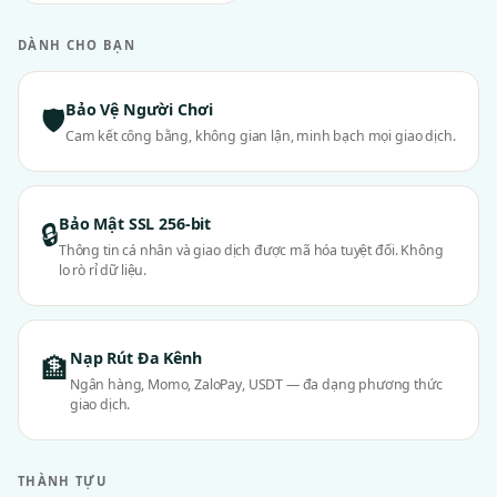
DÀNH CHO BẠN
Bảo Vệ Người Chơi
🛡
Cam kết công bằng, không gian lận, minh bạch mọi giao dịch.
Bảo Mật SSL 256-bit
🔒
Thông tin cá nhân và giao dịch được mã hóa tuyệt đối. Không
lo rò rỉ dữ liệu.
Nạp Rút Đa Kênh
🏦
Ngân hàng, Momo, ZaloPay, USDT — đa dạng phương thức
giao dịch.
THÀNH TỰU