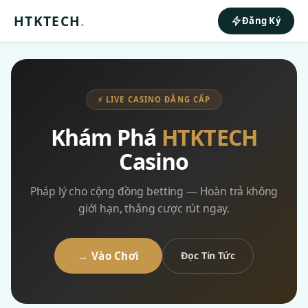
HTKTECH
.
Đăng Ký
⚡ LIVE CASINO ĐẲNG CẤP
Khám Phá
HTKTECH
Casino
Pháp lý cho cộng đồng betting — Hoàn trả không
giới hạn, thắng cược rút ngay.
→ Vào Chơi
Đọc Tin Tức