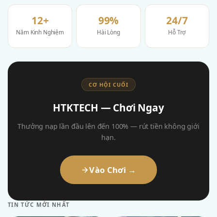
12+
99%
24/7
Năm Kinh Nghiệm
Hài Lòng
Hỗ Trợ
CƠ HỘI CUỐI
HTKTECH — Chơi Ngay
Thưởng nạp lần đầu lên đến 100% — rút tiền không giới
hạn.
Vào Chơi →
TIN TỨC MỚI NHẤT