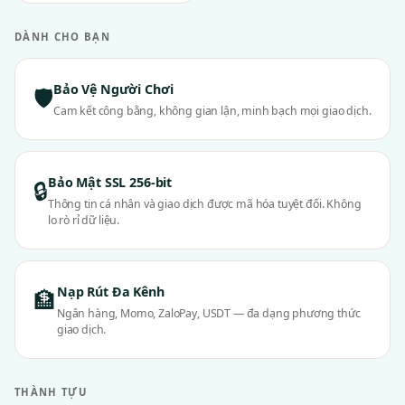
DÀNH CHO BẠN
Bảo Vệ Người Chơi
🛡
Cam kết công bằng, không gian lận, minh bạch mọi giao dịch.
Bảo Mật SSL 256-bit
🔒
Thông tin cá nhân và giao dịch được mã hóa tuyệt đối. Không
lo rò rỉ dữ liệu.
Nạp Rút Đa Kênh
🏦
Ngân hàng, Momo, ZaloPay, USDT — đa dạng phương thức
giao dịch.
THÀNH TỰU