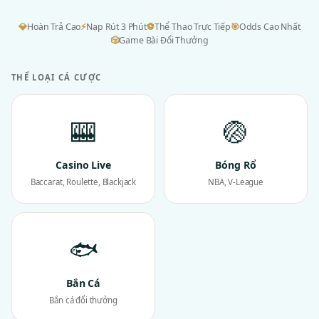
💎
Hoàn Trả Cao
⚡
Nạp Rút 3 Phút
⚽
Thể Thao Trực Tiếp
🎯
Odds Cao Nhất
🎲
Game Bài Đổi Thưởng
THỂ LOẠI CÁ CƯỢC
🎰
🏐
Casino Live
Bóng Rổ
Baccarat, Roulette, Blackjack
NBA, V-League
🐟
Bắn Cá
Bắn cá đổi thưởng