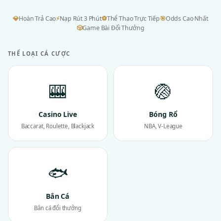
💎
Hoàn Trả Cao
⚡
Nạp Rút 3 Phút
⚽
Thể Thao Trực Tiếp
🎯
Odds Cao Nhất
🎲
Game Bài Đổi Thưởng
THỂ LOẠI CÁ CƯỢC
🎰
🏐
Casino Live
Bóng Rổ
Baccarat, Roulette, Blackjack
NBA, V-League
🐟
Bắn Cá
Bắn cá đổi thưởng