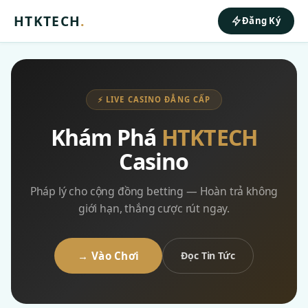
HTKTECH
.
Đăng Ký
⚡ LIVE CASINO ĐẲNG CẤP
Khám Phá
HTKTECH
Casino
Pháp lý cho cộng đồng betting — Hoàn trả không
giới hạn, thắng cược rút ngay.
→ Vào Chơi
Đọc Tin Tức