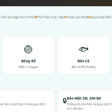
 Trả Cao
⚡
Nạp Rút 3 Phút
⚽
Thể Thao Trực Tiếp
🎯
Odds Cao Nhất
🎲
Game Bài Đổi
🏐
🐟
Bóng Rổ
Bắn Cá
NBA, V-League
Bắn cá đổi thưởng
Bảo Mật SSL 256-bit
🔒
n lận, minh bạch mọi giao dịch.
Thông tin cá nhân và giao dịch 
rò rỉ dữ liệu.