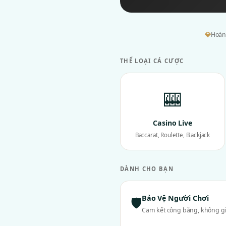
💎
Hoàn
THỂ LOẠI CÁ CƯỢC
🎰
Casino Live
Baccarat, Roulette, Blackjack
DÀNH CHO BẠN
Bảo Vệ Người Chơi
🛡
Cam kết công bằng, không gia