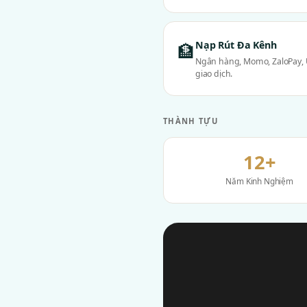
Nạp Rút Đa Kênh
🏦
Ngân hàng, Momo, ZaloPay,
giao dịch.
THÀNH TỰU
12+
Năm Kinh Nghiệm