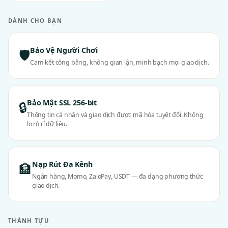
DÀNH CHO BẠN
Bảo Vệ Người Chơi
🛡
Cam kết công bằng, không gian lận, minh bạch mọi giao dịch.
Bảo Mật SSL 256-bit
🔒
Thông tin cá nhân và giao dịch được mã hóa tuyệt đối. Không
lo rò rỉ dữ liệu.
Nạp Rút Đa Kênh
🏦
Ngân hàng, Momo, ZaloPay, USDT — đa dạng phương thức
giao dịch.
THÀNH TỰU