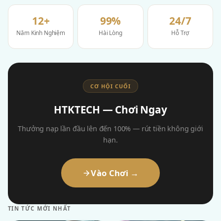
12+
99%
24/7
Năm Kinh Nghiệm
Hài Lòng
Hỗ Trợ
CƠ HỘI CUỐI
HTKTECH — Chơi Ngay
Thưởng nạp lần đầu lên đến 100% — rút tiền không giới
hạn.
Vào Chơi →
TIN TỨC MỚI NHẤT